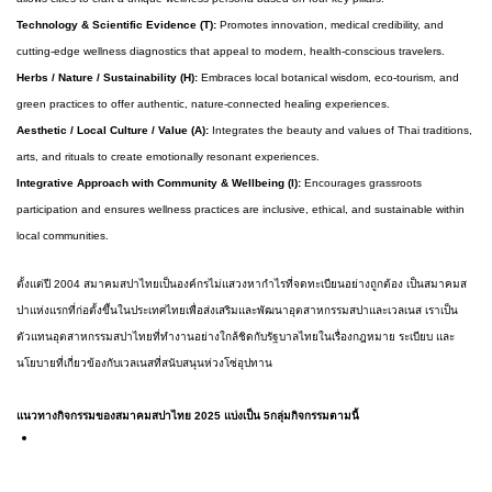
Technology & Scientific Evidence (T):
Promotes innovation, medical credibility, and
cutting-edge wellness diagnostics that appeal to modern, health-conscious travelers.
Herbs / Nature / Sustainability (H):
Embraces local botanical wisdom, eco-tourism, and
green practices to offer authentic, nature-connected healing experiences.
Aesthetic / Local Culture / Value (A):
Integrates the beauty and values of Thai traditions,
arts, and rituals to create emotionally resonant experiences.
Integrative Approach with Community & Wellbeing (I):
Encourages grassroots
participation and ensures wellness practices are inclusive, ethical, and sustainable within
local communities.
ตั้งแต่ปี 2004 สมาคมสปาไทยเป็นองค์กรไม่แสวงหากำไรที่จดทะเบียนอย่างถูกต้อง เป็นสมาคมส
ปาแห่งแรกที่ก่อตั้งขึ้นในประเทศไทยเพื่อส่งเสริมและพัฒนาอุตสาหกรรมสปาและเวลเนส เราเป็น
ตัวแทนอุตสาหกรรมสปาไทยที่ทำงานอย่างใกล้ชิดกับรัฐบาลไทยในเรื่องกฎหมาย ระเบียบ และ
นโยบายที่เกี่ยวข้องกับเวลเนสที่สนับสนุนห่วงโซ่อุปทาน
แนวทางกิจกรรมของสมาคมสปาไทย 2025 แบ่งเป็น 5กลุ่มกิจกรรมตามนี้